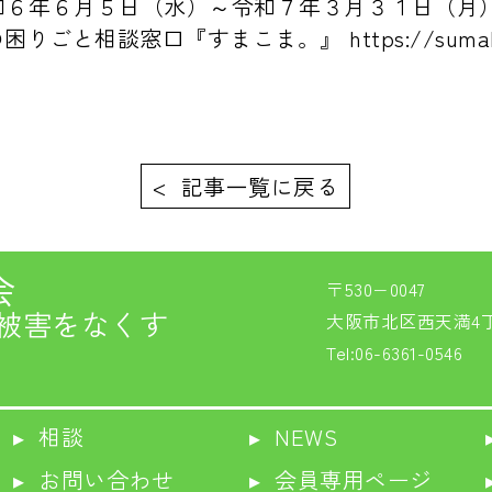
和６年６月５日（水）～令和７年３月３１日（月
の困りごと相談窓口『すまこま。』
https://suma
< 記事一覧に戻る
会
〒530−0047
困被害をなくす
大阪市北区西天満4丁
Tel:06-6361-0546
▸ 相談
▸ NEWS
▸ お問い合わせ
▸ 会員専用ページ