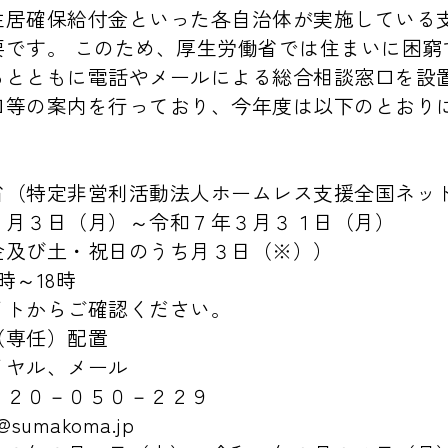
住居確保給付金といった各自治体が実施している
要です。 このため、厚生労働省では住まいに困窮
るとともに電話やメールによる総合相談窓口を設
口等の案内を行っており、今年度は以下のとおり
省（特定非営利活動法人ホームレス支援全国ネッ
６月３日（月）～令和７年３月３１日（月）
金及び土・祝日のうち月３日（※））
時～18時
イトからご確認ください。
（専任）配置
イヤル、メール
１２０－０５０－２２９
umakoma.jp