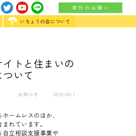
寄 付 の お 願 い
いちょうの会について
サイトと住まいの
について
お知らせ
2024-06-1
るホームレスのほか、
含まれています。
る自立相談支援事業や