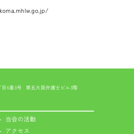
）
koma.mhlw.go.jp/
目6番3号
第五大阪弁護士ビル3階
▸ 当会の活動
▸ アクセス