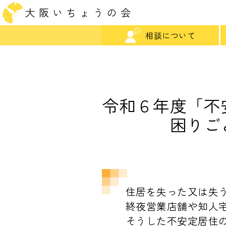
大 阪 い ち ょ う の 会
相談について
令和６年度「不
困りご
住居を失った又は失
終夜営業店舗や知人
そうした不安定居住