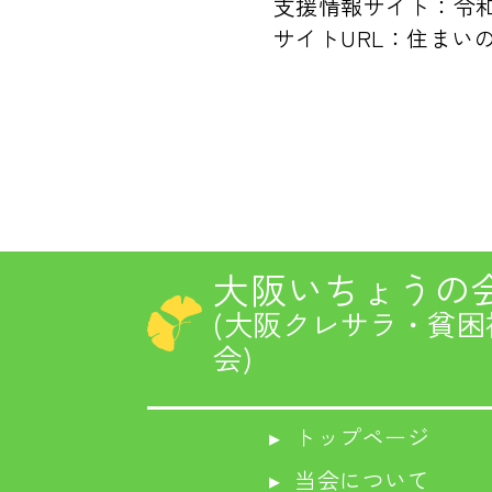
支援情報サイト：令
サイトURL：住まい
大阪いちょうの
(大阪クレサラ・貧
会)
▸ トップページ
▸ 当会について